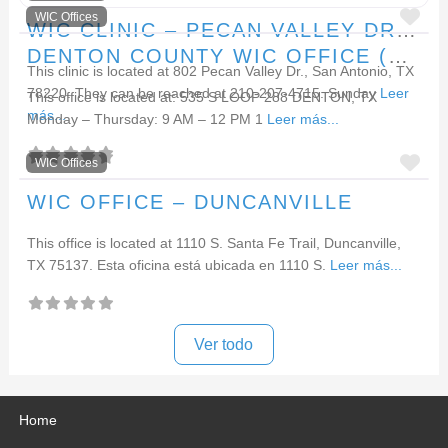
F
WIC Offices
WIC CLINIC – PECAN VALLEY DRIVE
DENTON COUNTY WIC OFFICE (DENTON)
This clinic is located at 802 Pecan Valley Dr., San Antonio, TX
78220. They can be reached at 210-207-4715. Sunday
Leer
This office is located at: 535 S LOOP 288 DENTON, TX
más...
Monday – Thursday: 9 AM – 12 PM 1
Leer más...
F
WIC Offices
WIC OFFICE – DUNCANVILLE
This office is located at 1110 S. Santa Fe Trail, Duncanville,
TX 75137. Esta oficina está ubicada en 1110 S.
Leer más...
Ver todo
Home